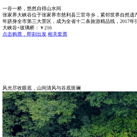
一谷一桥，悠然自得山水间
张家界大峡谷位于张家界市慈利县三官寺乡，紧邻世界自然遗产、
年跻身全市第三大景区，成为全省十二条旅游精品线，2017年
大峡谷+玻璃桥：
￥
216
点击购票，即刻出发
相关套票
风光尽收眼底，山间清风与谷底斑斓